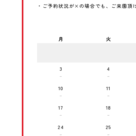
・ご予約状況が×の場合でも、ご来園頂
月
火
3
4
－
－
10
11
－
－
17
18
－
－
24
25
－
－