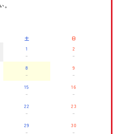
い。
土
日
1
2
－
－
8
9
－
－
15
16
－
－
22
23
－
－
29
30
－
－